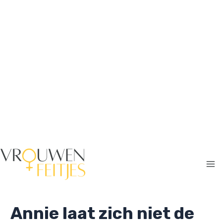
Ga
naar
de
inhoud
Ma
Me
Annie laat zich niet de