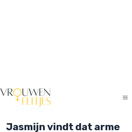
Ga
naar
de
inhoud
Ma
Me
Jasmijn vindt dat arme