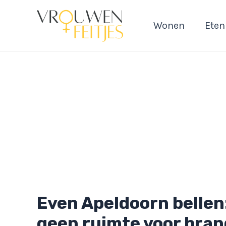
Ga
naar
Wonen
Eten
de
inhoud
Even Apeldoorn bellen
geen ruimte voor bra