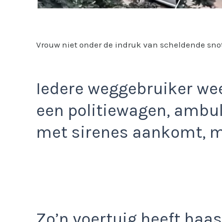
Vrouw niet onder de indruk van scheldende sn
Iedere weggebruiker weet
een politiewagen, ambu
met sirenes aankomt, m
Zo’n voertuig heeft haas