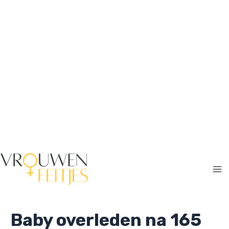
Ga
naar
de
inhoud
Ma
Me
Baby overleden na 165