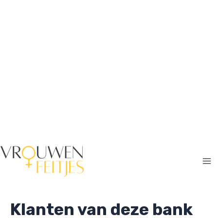
Ga
naar
de
inhoud
Ma
Me
Klanten van deze bank