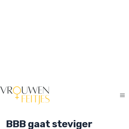
Ga
naar
de
inhoud
Ma
Me
BBB gaat steviger