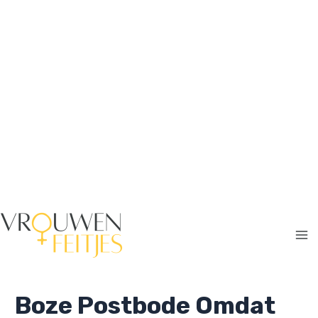
Ga
naar
de
inhoud
Ma
Me
Boze Postbode Omdat