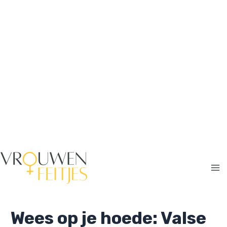
Ga
naar
de
inhoud
Ma
Me
Wees op je hoede: Valse