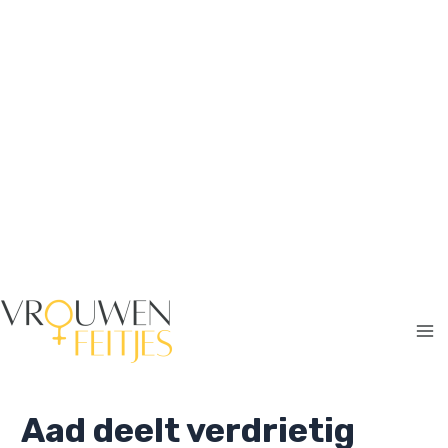
Ga
naar
de
inhoud
Ma
Me
Aad deelt verdrietig