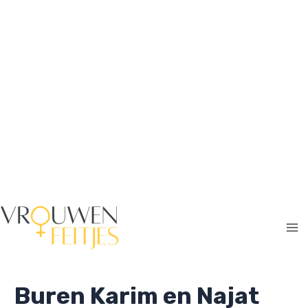
Ga
naar
de
inhoud
Ma
Me
Buren Karim en Najat