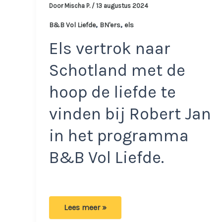
Door
Mischa P.
/
13 augustus 2024
,
,
B&B Vol Liefde
BN'ers
els
Els vertrok naar
Schotland met de
hoop de liefde te
vinden bij Robert Jan
in het programma
B&B Vol Liefde.
Els
Lees meer »
van