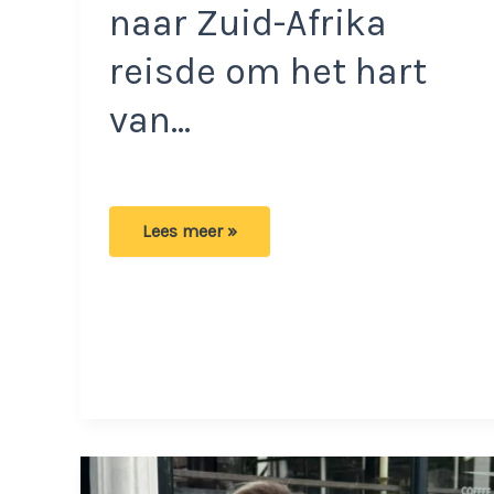
naar Zuid-Afrika
reisde om het hart
van…
Boze
Lees meer »
Marcel
van
BenB
Vol
Liefde
zegt
dat
tv-
programma
niet
klopt