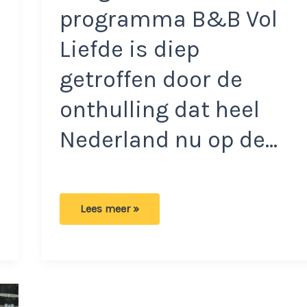
programma B&B Vol
Liefde is diep
getroffen door de
onthulling dat heel
Nederland nu op de…
BenB
Lees meer »
Vol
Liefde-
Malgosia
erg
verdrietig:
Vriend
praat
over
de