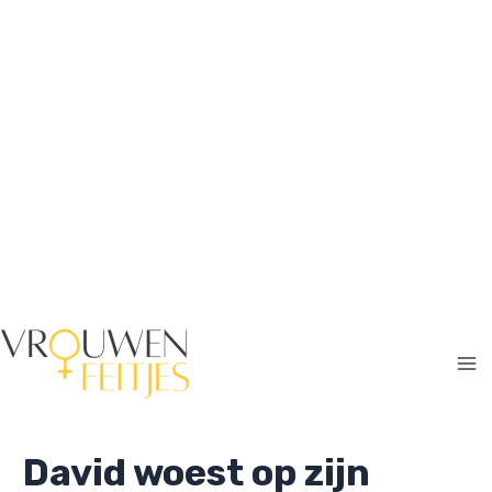
Ga
naar
de
inhoud
Ma
Me
David woest op zijn