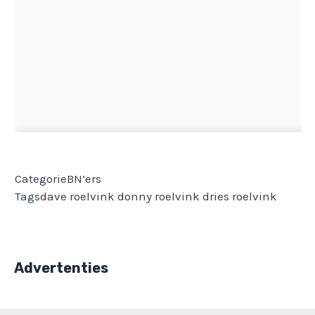
Categorie
BN’ers
Tags
dave roelvink
donny roelvink
dries roelvink
Advertenties