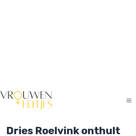
Ga
naar
de
inhoud
Ma
Me
Dries Roelvink onthult