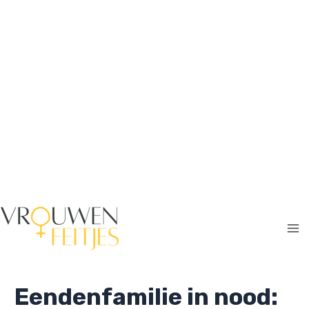
Ga
naar
de
inhoud
Ma
Me
Eendenfamilie in nood: