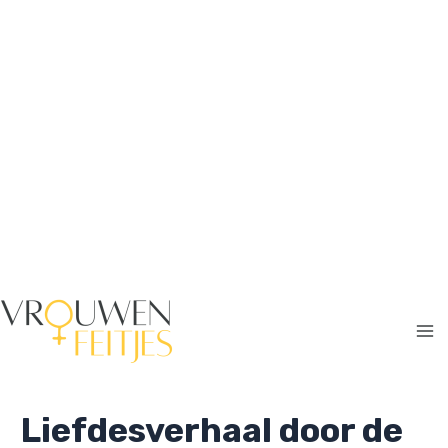
Ga
naar
de
inhoud
Ma
Me
Liefdesverhaal door de