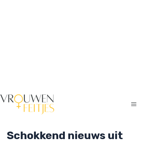
Ga
naar
de
inhoud
Ma
Me
Schokkend nieuws uit