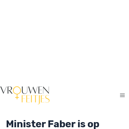
Ga
naar
de
inhoud
Ma
Me
Minister Faber is op