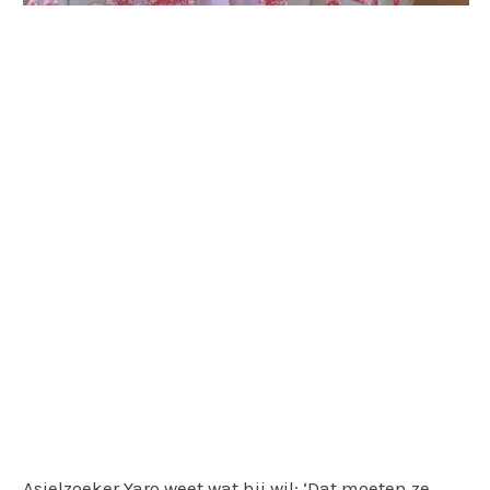
Asielzoeker Yaro weet wat hij wil: ‘Dat moeten ze