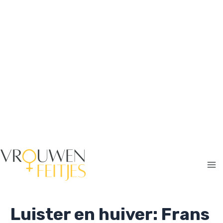
Ga
naar
de
inhoud
Ma
Me
Luister en huiver: Frans