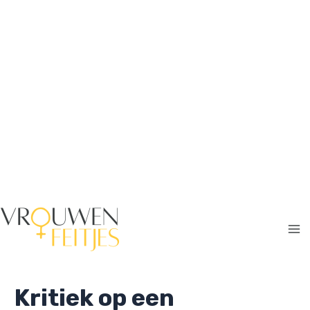
Ga
naar
de
inhoud
Ma
Me
Kritiek op een