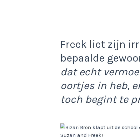
Freek liet zijn ir
bepaalde gewoo
dat echt vermoei
oortjes in heb, en
toch begint te p