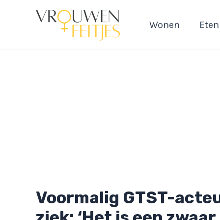
Ga
naar
Wonen
Eten
de
inhoud
Voormalig GTST-acteur
ziek: ‘Het is een zwaar