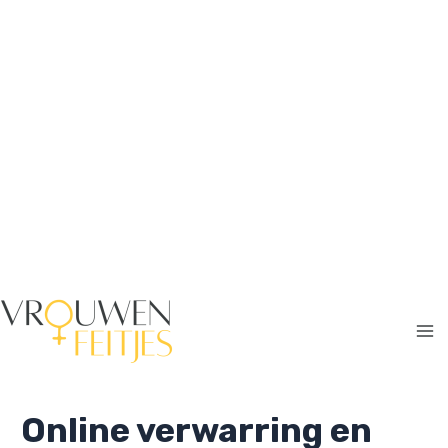
Ga
naar
de
inhoud
Ma
Me
Online verwarring en