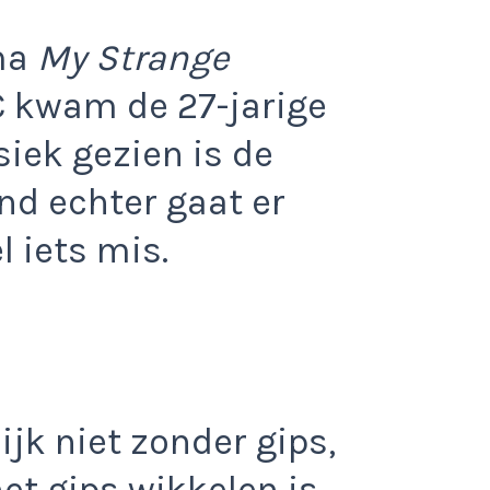
ma
My Strange
 kwam de 27-jarige
siek gezien is de
d echter gaat er
 iets mis.
jk niet zonder gips,
het gips wikkelen is