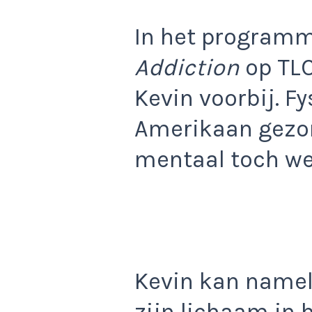
In het program
Addiction
op TLC
Kevin voorbij. Fy
Amerikaan gezon
mentaal toch wel
Kevin kan nameli
zijn lichaam in 