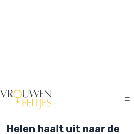
Ga
naar
de
inhoud
Ma
Me
Helen haalt uit naar de