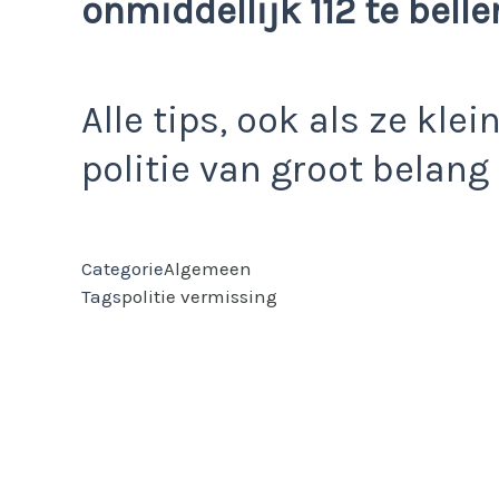
onmiddellijk 112 te belle
Alle tips, ook als ze kle
politie van groot belang
Categorie
Algemeen
Tags
politie
vermissing