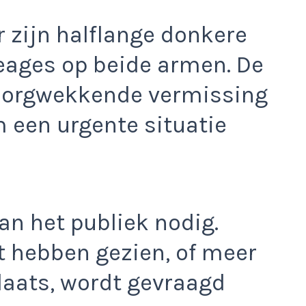
or zijn halflange donkere
eages op beide armen. De
n zorgwekkende vermissing
 een urgente situatie
an het publiek nodig.
t hebben gezien, of meer
plaats, wordt gevraagd