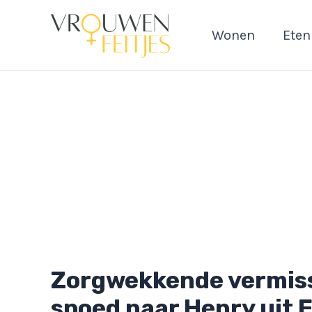
Ga
naar
Wonen
Eten
de
inhoud
Zorgwekkende vermissi
spoed naar Henry uit 