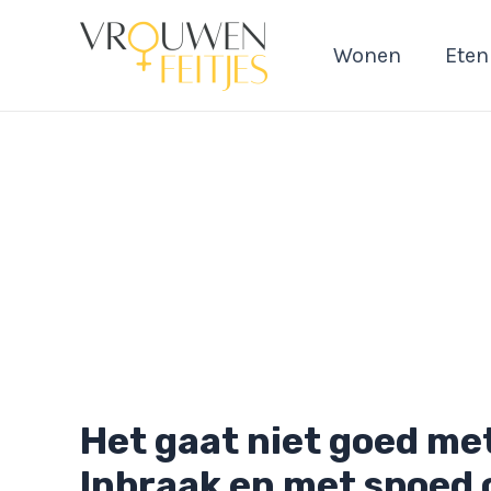
Ga
naar
Wonen
Eten
de
inhoud
Het gaat niet goed met
Inbraak en met spoed 