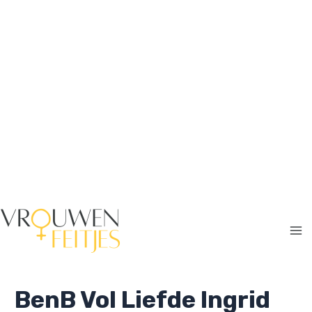
Ga
naar
de
inhoud
Ma
Me
BenB Vol Liefde Ingrid