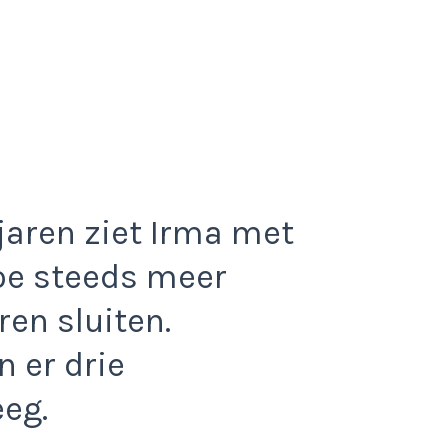
jaren ziet Irma met
oe steeds meer
en sluiten.
 er drie
eeg.