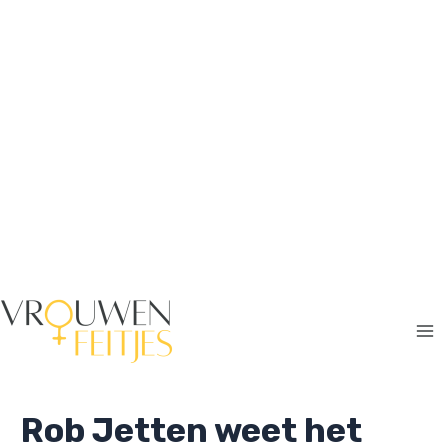
Ga
naar
de
inhoud
Ma
Me
Rob Jetten weet het