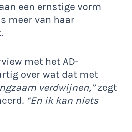
t aan een ernstige vorm
ds meer van haar
.
erview met het AD-
rtig over wat dat met
langzaam verdwijnen,”
zegt
neerd.
“En ik kan niets