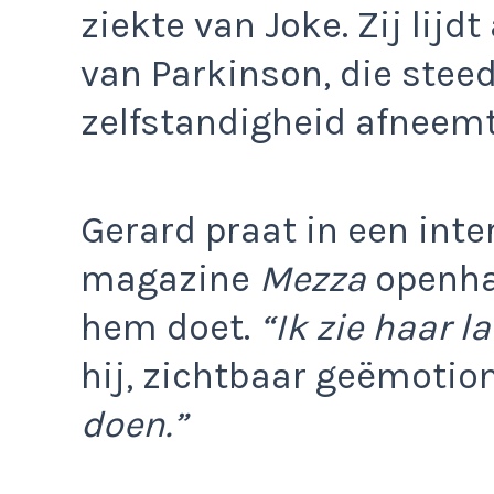
ziekte van Joke. Zij lijd
van Parkinson, die stee
zelfstandigheid afneemt
Gerard praat in een int
magazine
Mezza
openha
hem doet.
“Ik zie haar 
hij, zichtbaar geëmotio
doen.”