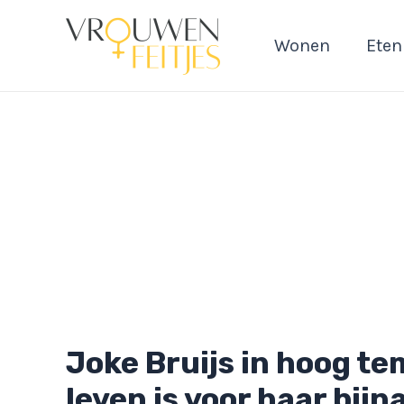
Ga
naar
Wonen
Eten
de
inhoud
Joke Bruijs in hoog t
leven is voor haar bijn