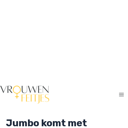
Ga
naar
de
inhoud
Ma
Me
Jumbo komt met