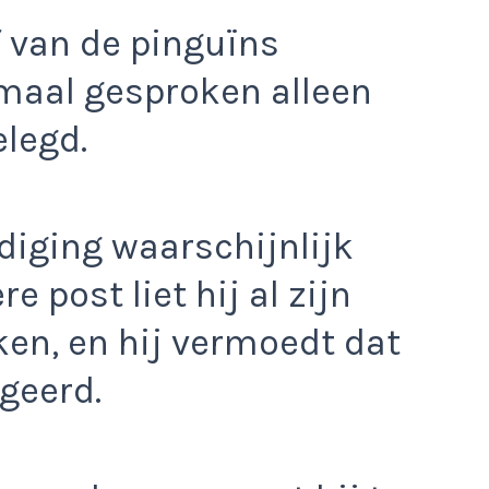
jf van de pinguïns
maal gesproken alleen
elegd.
diging waarschijnlijk
e post liet hij al zijn
jken, en hij vermoedt dat
geerd.