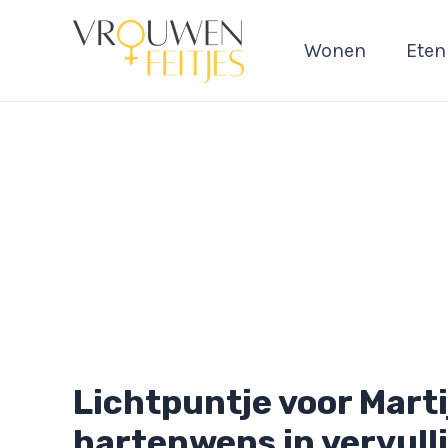
Ga
naar
Wonen
Eten
de
inhoud
Lichtpuntje voor Marti
hartenwens in vervull