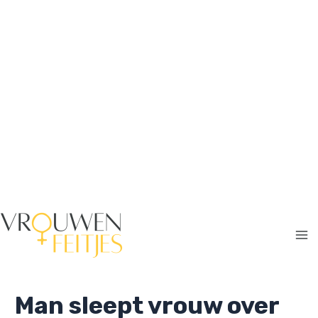
Ga
naar
de
inhoud
Ma
Me
Man sleept vrouw over