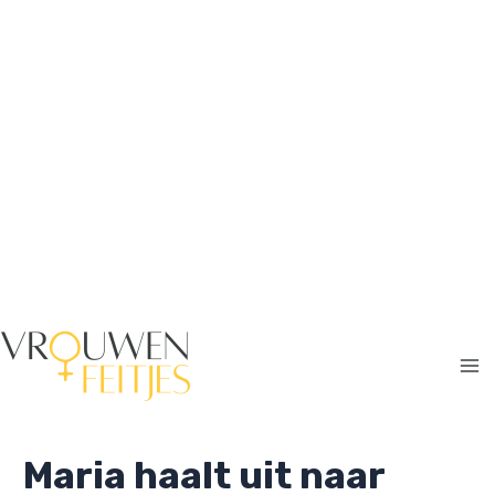
Ga
naar
de
inhoud
Ma
Me
Maria haalt uit naar