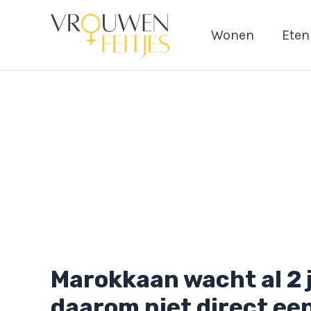
Ga
naar
Wonen
Eten
de
inhoud
Marokkaan wacht al 2 ja
daarom niet direct een