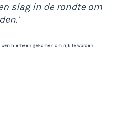
en slag in de rondte om
den.’