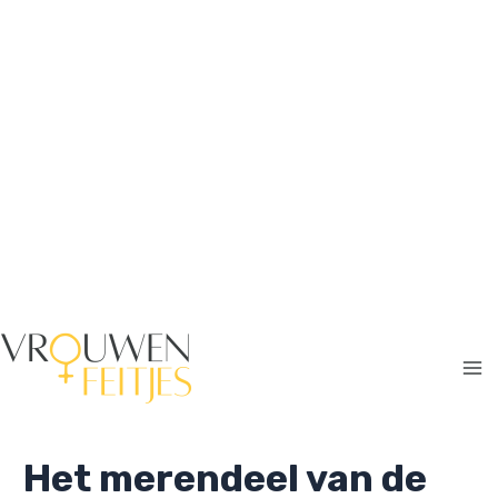
Ga
naar
de
inhoud
Ma
Me
Het merendeel van de