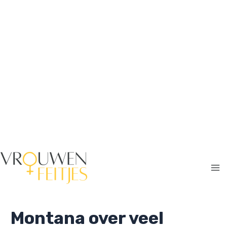
Ga
naar
de
inhoud
Ma
Me
Montana over veel