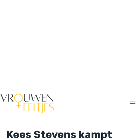
Ga
naar
de
inhoud
Ma
Me
Kees Stevens kampt