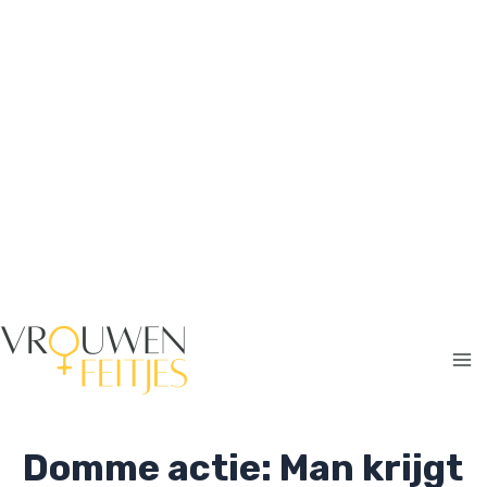
Ga
naar
de
inhoud
Ma
Me
Domme actie: Man krijgt