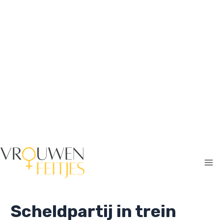
Ga
naar
de
inhoud
Ma
Me
Scheldpartij in trein