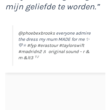
mijn geliefde te worden.”
@phoebexbrooks
everyone admire
the dress my mum MADE for me ✨
💛⭐️
#fyp
#erastour
#taylorswift
#madridn2
♬ original sound – r &
m &lt3 ⸆⸉