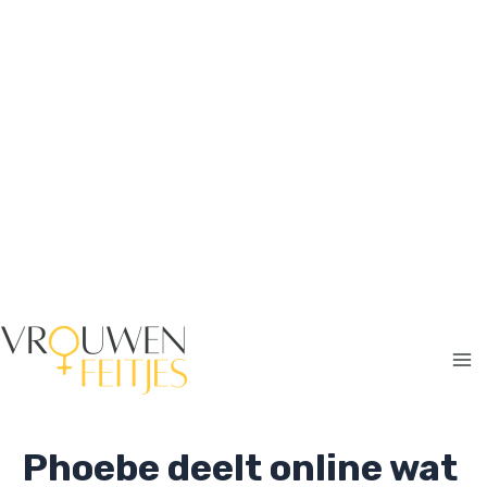
Ga
naar
de
inhoud
Ma
Me
Phoebe deelt online wat