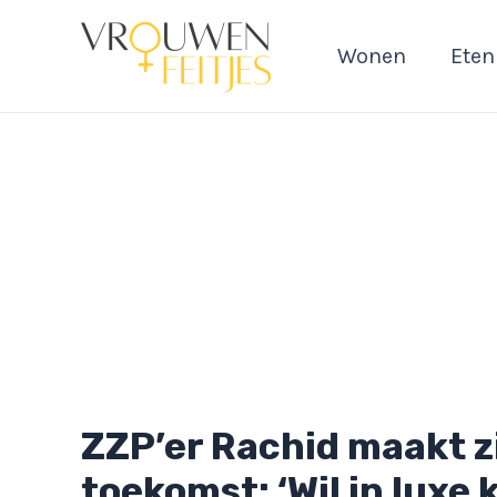
Ga
naar
Wonen
Eten
de
inhoud
ZZP’er Rachid maakt zi
toekomst: ‘Wil in luxe 