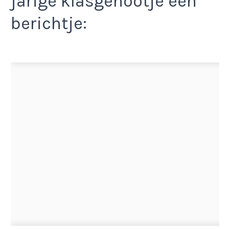
jarige klasgenootje een
berichtje: