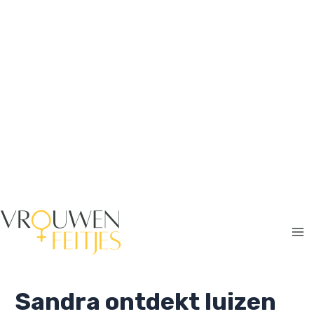
Ga
naar
de
inhoud
Ma
Me
Sandra ontdekt luizen