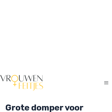
Ga
naar
de
inhoud
Ma
Me
Grote domper voor