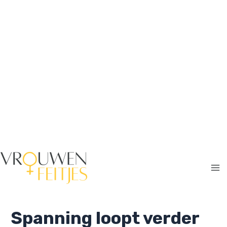
Ga
naar
de
inhoud
Ma
Me
Spanning loopt verder