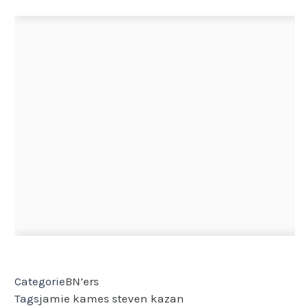
Categorie
BN’ers
Tags
jamie kames
steven kazan