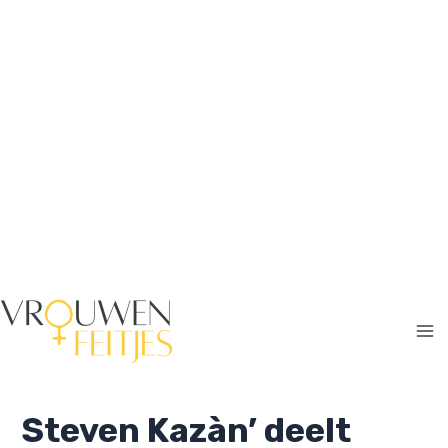
Ga
naar
de
inhoud
Ma
Me
Steven Kazàn’ deelt