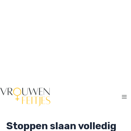
Ga
naar
de
inhoud
Ma
Me
Stoppen slaan volledig