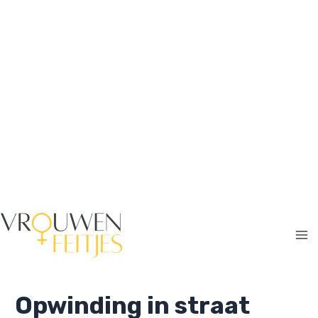
Ga
naar
de
inhoud
Ma
Me
Opwinding in straat