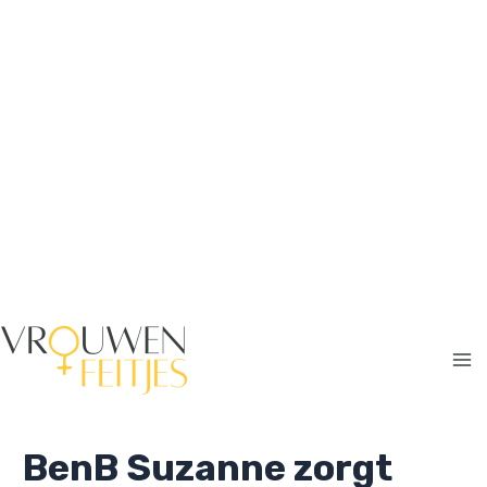
Ga
naar
de
inhoud
Ma
Me
BenB Suzanne zorgt