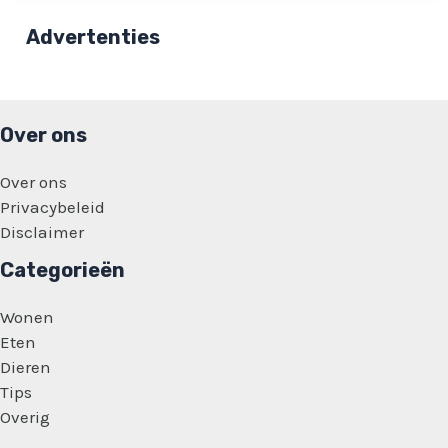
de
islam:
Advertenties
‘Profiteert
hier
wel
van
alle
gemakken!’
Over ons
Over ons
Privacybeleid
Disclaimer
Categorieën
Wonen
Eten
Dieren
Tips
Overig