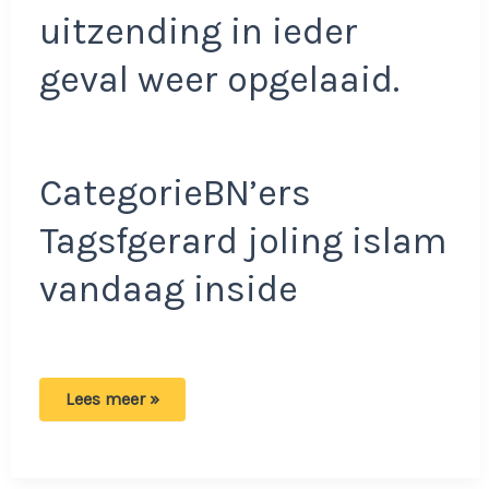
uitzending in ieder
geval weer opgelaaid.
CategorieBN’ers
Tagsfgerard joling islam
vandaag inside
Gerard
Lees meer »
Joling
maakt
korte
metten
met